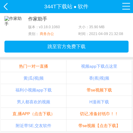
344T下载站
软件
●
作家助手
版本：v3.18.0.1060
大小：35.90 MB
类别：
商务办公
时间：2021-04-09 21:32:08
跳至官方免费下载
热门一对一直播
视频app下载点这里
黄|瓜|视|频
香|蕉|视|频
福利小视频app下载
带se视频下载
男人都喜欢的视频
H漫画下载
直,播APP（点击下载）
切记,准备好纸巾！！
附近带SE,交友软件
带se视频【点击下载】