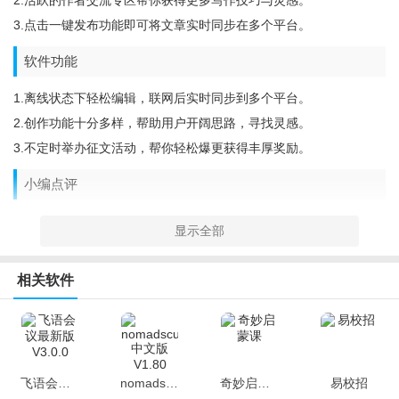
2.活跃的作者交流专区帮你获得更多写作技巧与灵感。
3.点击一键发布功能即可将文章实时同步在多个平台。
软件功能
1.离线状态下轻松编辑，联网后实时同步到多个平台。
2.创作功能十分多样，帮助用户开阔思路，寻找灵感。
3.不定时举办征文活动，帮你轻松爆更获得丰厚奖励。
小编点评
作家助手是一款帮助作者轻松记录写作灵感的手机创作必备神器，
显示全部
脑海中突然迸发的奇思妙想可以通过这款软件快速记录下来，在社
区广场与更多文学爱好者讨论写作技巧，分享彼此的写作心得，让
相关软件
自己的创作思路更开阔，获得源源不断的创作灵感。
飞语会议最新版 V3.0.0
nomadsculpt中文版 V1.80
奇妙启蒙课
易校招