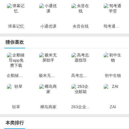
弹幕记忆
小通优课
央音在线
驾考通学堂
猜你喜欢
企鹅辅导app免费下载
极米无屏助手
高考志愿指导
初中生物
轻草
椰岛商家
263企业邮箱
ZAI
本类排行