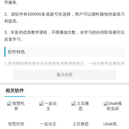
学服务。
2、该软件有500000多道题可供选择，用户可以随时随地快速练习
和提高。
3、丰富的优质教学课程，不限播放次数，在学习的任何阶段都可以
反复学习。
软件特色
1.思鸿网校拥有最专业的资源备考教师资格证，一站式教学直播名师
信息。
显示全部
2.大量优质教师在线辅导，提供各种不同教师的专业学习课直播课
堂，高效学习。
相关软件
3.优秀的学习历史实时记录和上报，让您及时了解学习进度，科学规
划。
软件点评
智慧托管
一起论文
土豆雅思
Utalk视听实训