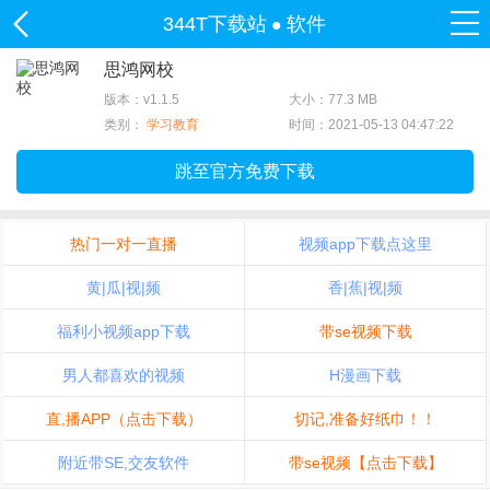
344T下载站
软件
●
思鸿网校
版本：v1.1.5
大小：77.3 MB
类别：
学习教育
时间：2021-05-13 04:47:22
跳至官方免费下载
热门一对一直播
视频app下载点这里
黄|瓜|视|频
香|蕉|视|频
福利小视频app下载
带se视频下载
男人都喜欢的视频
H漫画下载
直,播APP（点击下载）
切记,准备好纸巾！！
附近带SE,交友软件
带se视频【点击下载】