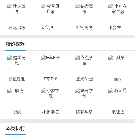
速达驾考
金宝贝启蒙
锦宏高考
小步在家早教
猜你喜欢
超星泛雅
E车E卡
点点学园
融学
职虎
小象学院
赋有学堂
取证通
本类排行