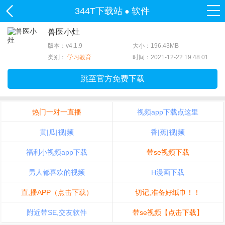
344T下载站
软件
●
兽医小灶
版本：v4.1.9
大小：196.43MB
类别：
学习教育
时间：2021-12-22 19:48:01
跳至官方免费下载
热门一对一直播
视频app下载点这里
黄|瓜|视|频
香|蕉|视|频
福利小视频app下载
带se视频下载
男人都喜欢的视频
H漫画下载
直,播APP（点击下载）
切记,准备好纸巾！！
附近带SE,交友软件
带se视频【点击下载】