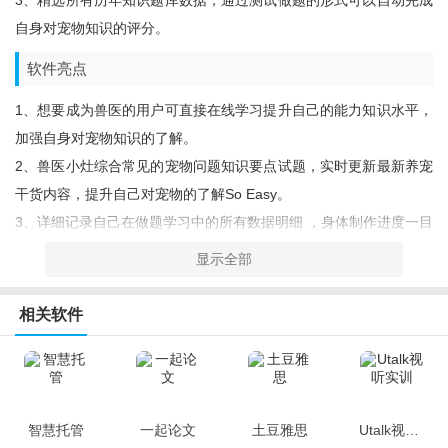
3、精选所有历年知识题库数据，通过测试做题的形式可以自动完成
自身对宠物知识的评分。
软件亮点
1、想要成为兽医的用户可直接在线学习提升自己的能力知识水平，
加强自身对宠物知识的了解。
2、兽医小灶综合常见的宠物问题知识要点试题，实时更新最新养宠
干货内容，提升自己对宠物的了解so Easy。
3、详细记录自己在做题学习中的所有数据明细 ，身体制作进度一目
了然更利于掌握自己在兽医知识点中的所实际掌握到的核心要点。
显示全部
小编点评
相关软件
兽医小灶中融入了丰富的题库知识点，便捷从业兽医行业或家里有
宠物的用户可以在线轻松学习提升自己对应宠物的知识掌握点范
围，设立了自检试题专区，可以有利于明确了解自己对应宠物健康
信息的了解程度。
智慧托管
一起论文
土豆雅思
Utalk视听实训