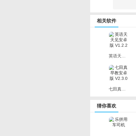
分组对抗，激发孩
进入课程会被分配为
相关软件
得相应的奖励。从而
多个时段，无需人
无需提前预约课程，
英语天天见安卓版 V1.2.2
课程权威，保证输
课程内容参考了 CC
推荐配置
七田真早教安卓版 V2.3.0
版本：Android原生
猜你喜欢
处理器：骁龙808
内存：2GB
摄像头(后置/前置): 