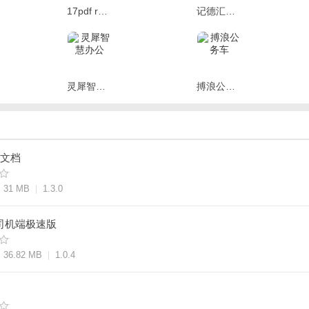
17pdf reader
记德汇安卓破解版 V1.0
20*1080分辨率)
：
灵犀智慧办公
搏浪公务车
能；
新增弹窗；
d文档
31 MB
1.3.0
行司机端极速版
36.82 MB
1.0.4