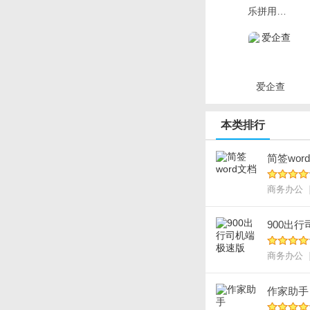
乐拼用车司机
显示屏：4.3英寸(19
更新内容
V1.2.2版本详情
爱企查
1、新增排行榜功
本类排行
2、课程目标点击
3、弹幕优化。
简签wor
商务办公
900出
商务办公
作家助手