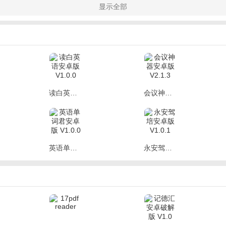
显示全部
子兴趣
2个队伍，在互动答题部分，学生答对题，不仅自己会获得小星星的
从小培养团队意识。
工约课
预约老师，每天固定时间直接进入直播课堂上课。
读白英语安卓版 V1.0.0
会议神器安卓版 V2.1.3
入内容
SS 和 CEFR 的语言体系，分为三部分，由浅入深的开展授课。
英语单词君安卓版 V1.0.0
永安驾培安卓版 V1.0.1
4.3以上(录屏功能需要Android原生5.0以上系统支持)
处理器平台
1300万像素/500万像素