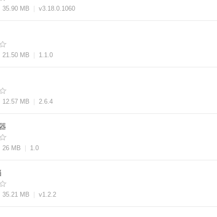
35.90 MB
v3.18.0.1060
21.50 MB
1.1.0
12.57 MB
2.6.4
器
26 MB
1.0
档
35.21 MB
v1.2.2